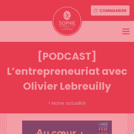
COMMANDER
[PODCAST]
L’entrepreneuriat avec
Olivier Lebreuilly
< Notre actualité